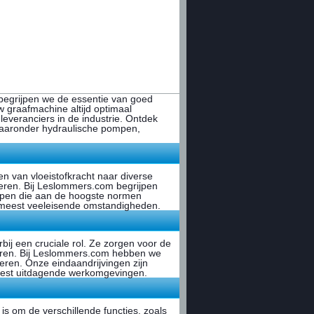
egrijpen we de essentie van goed
 graafmachine altijd optimaal
leveranciers in de industrie. Ontdek
 waaronder hydraulische pompen,
 van vloeistofkracht naar diverse
eren. Bij Leslommers.com begrijpen
mpen die aan de hoogste normen
 meest veeleisende omstandigheden.
rbij een cruciale rol. Ze zorgen voor de
reren. Bij Leslommers.com hebben we
eren. Onze eindaandrijvingen zijn
meest uitdagende werkomgevingen.
s om de verschillende functies, zoals