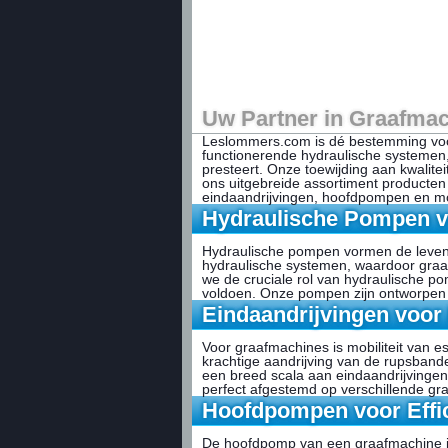
Uw Partner in Graafma
Leslommers.com is dé bestemming voo
functionerende hydraulische systemen
presteert. Onze toewijding aan kwalite
ons uitgebreide assortiment producten
eindaandrijvingen, hoofdpompen en m
Hydraulische Pompen v
Hydraulische pompen vormen de levensa
hydraulische systemen, waardoor graa
we de cruciale rol van hydraulische 
voldoen. Onze pompen zijn ontworpen
Eindaandrijvingen voor 
Voor graafmachines is mobiliteit van es
krachtige aandrijving van de rupsban
een breed scala aan eindaandrijvingen
perfect afgestemd op verschillende g
Hoofdpompen voor Effic
De hoofdpomp van een graafmachine is v