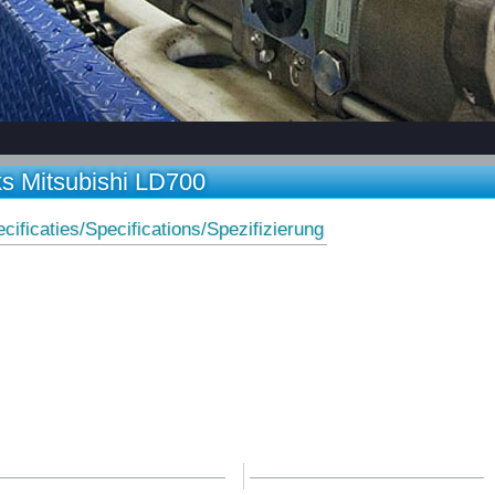
ks Mitsubishi LD700
cificaties/Specifications/Spezifizierung