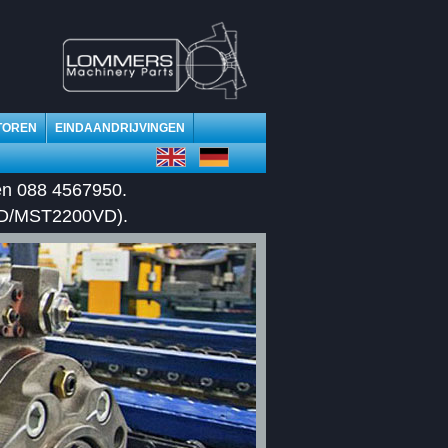
TOREN
EINDAANDRIJVINGEN
en 088 4567950.
VD/MST2200VD).