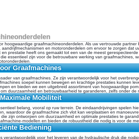
chineonderdelen
r hoogwaardige graafmachineonderdelen. Als uw vertrouwde partner b
, aandrijfmechanismen en motoronderdelen om ervoor te zorgen dat uw
it en prestatie heeft ons gemaakt tot een van de meest gerespecteerde 
 die essentieel zijn voor de betrouwbare werking van graafmachines,
otoronderdelen.
oor Graafmachines
der van graafmachines. Ze zijn verantwoordelijk voor het overbrengen
fmachines soepel kunnen bewegen en krachtige prestaties kunnen lev
pompen en bieden we een uitgebreid assortiment van hoogwaardige po
 om duurzaamheid en betrouwbaarheid te garanderen, zelfs onder de
Maximale Mobiliteit
sentieel belang, vooral op ruw terrein. De eindaandrijvingen spelen hie
den, waardoor de graafmachine zich vlot kan verplaatsen en manoeuv
 die zijn ontworpen om duurzaamheid en optimale prestaties te garand
raafmachine-modellen en bieden de robuustheid die nodig is voor de 
iënte Bediening
erantwoordelijk voor het leveren van de hydraulische druk die nodig i