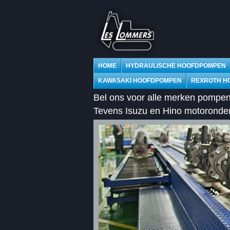
HOME
HYDRAULISCHE HOOFDPOMPEN
KAWASAKI HOOFDPOMPEN
REXROTH H
Bel ons voor alle merken pompen
Tevens Isuzu en Hino motorond