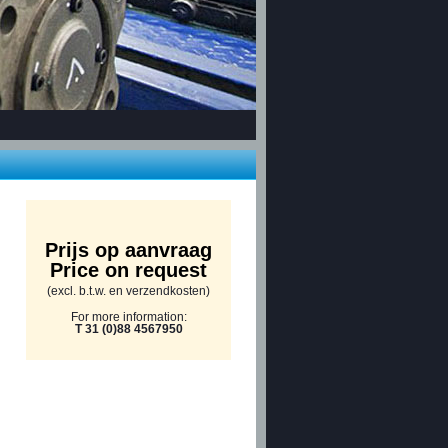
Prijs op aanvraag
Price on request
(excl. b.t.w. en verzendkosten)
For more information:
T 31 (0)88 4567950