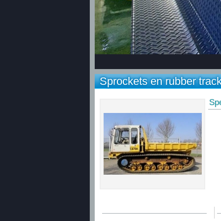
Sprockets en rubber trac
Spe