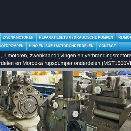
ZWENKMOTOREN
REPARATIESETS HYDRAULISCHE POMPEN
RIJMO
OOFDPOMPEN
HINO EN ISUZU MOTORONDERDELEN
CONTACT
, rijmotoren, zwenkaandrijvingen en verbrandingsmotor
erdelen en Morooka rupsdumper onderdelen (MST1500