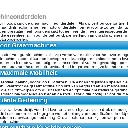
chineonderdelen
r hoogwaardige graafmachineonderdelen. Als uw vertrouwde partner b
, aandrijfmechanismen en motoronderdelen om ervoor te zorgen dat uw
it en prestatie heeft ons gemaakt tot een van de meest gerespecteerde 
 die essentieel zijn voor de betrouwbare werking van graafmachines,
otoronderdelen.
oor Graafmachines
der van graafmachines. Ze zijn verantwoordelijk voor het overbrengen
fmachines soepel kunnen bewegen en krachtige prestaties kunnen lev
pompen en bieden we een uitgebreid assortiment van hoogwaardige po
 om duurzaamheid en betrouwbaarheid te garanderen, zelfs onder de
Maximale Mobiliteit
sentieel belang, vooral op ruw terrein. De eindaandrijvingen spelen hie
den, waardoor de graafmachine zich vlot kan verplaatsen en manoeuv
 die zijn ontworpen om duurzaamheid en optimale prestaties te garand
raafmachine-modellen en bieden de robuustheid die nodig is voor de 
iënte Bediening
erantwoordelijk voor het leveren van de hydraulische druk die nodig i
n. Bij Leslommers.com begrijpen we het belang van een efficiënte hoo
pele en nauwkeurige bediening. Onze hoofdpompen zijn ontworpen om l
raafmachine.
Betrouwbare Krachtbronnen