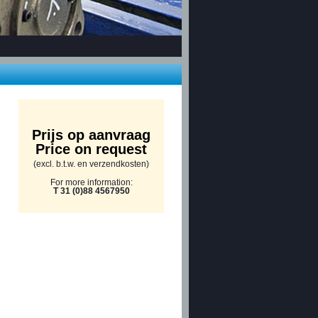
Prijs op aanvraag
Price on request
(excl. b.t.w. en verzendkosten)
For more information:
T 31 (0)88 4567950