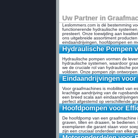
Uw Partner in Graafma
Leslommers.com is dé bestemming voo
functionerende hydraulische systemen
presteert. Onze toewijding aan kwalite
ons uitgebreide assortiment producten
eindaandrijvingen, hoofdpompen en m
Hydraulische Pompen v
Hydraulische pompen vormen de levensa
hydraulische systemen, waardoor graa
we de cruciale rol van hydraulische 
voldoen. Onze pompen zijn ontworpen
Eindaandrijvingen voor 
Voor graafmachines is mobiliteit van es
krachtige aandrijving van de rupsban
een breed scala aan eindaandrijvingen
perfect afgestemd op verschillende g
Hoofdpompen voor Effic
De hoofdpomp van een graafmachine is v
graven, tillen en draaien, te bediene
exemplaren die garant staan voor soe
zijn een cruciaal onderdeel van elke g
Motoronderdelen voor 