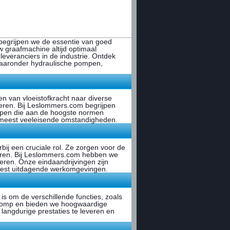
egrijpen we de essentie van goed
 graafmachine altijd optimaal
leveranciers in de industrie. Ontdek
 waaronder hydraulische pompen,
 van vloeistofkracht naar diverse
eren. Bij Leslommers.com begrijpen
mpen die aan de hoogste normen
 meest veeleisende omstandigheden.
rbij een cruciale rol. Ze zorgen voor de
reren. Bij Leslommers.com hebben we
eren. Onze eindaandrijvingen zijn
meest uitdagende werkomgevingen.
s om de verschillende functies, zoals
fdpomp en bieden we hoogwaardige
angdurige prestaties te leveren en